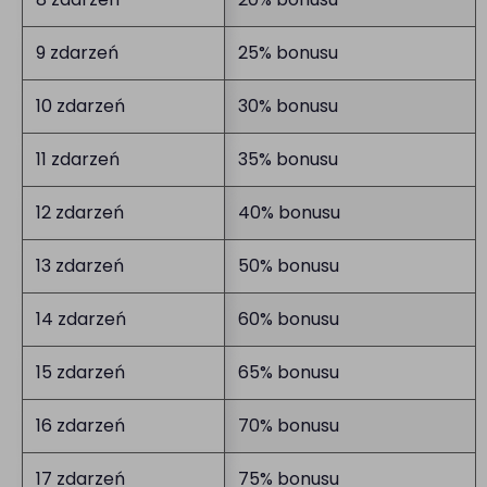
9 zdarzeń
25% bonusu
10 zdarzeń
30% bonusu
11 zdarzeń
35% bonusu
12 zdarzeń
40% bonusu
13 zdarzeń
50% bonusu
14 zdarzeń
60% bonusu
15 zdarzeń
65% bonusu
16 zdarzeń
70% bonusu
17 zdarzeń
75% bonusu