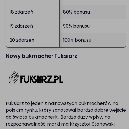
18 zdarzeń
80% bonusu
19 zdarzeń
90% bonusu
20 zdarzeń
100% bonusu
Nowy bukmacher Fuksiarz
Fuksiarz to jeden z najnowszych bukmacherów na
polskim rynku, który zanotował bardzo dobre wejście
do świata bukmacherki. Bardzo duży wpływ na
rozpoznawalność marki ma Krzysztof Stanowski,