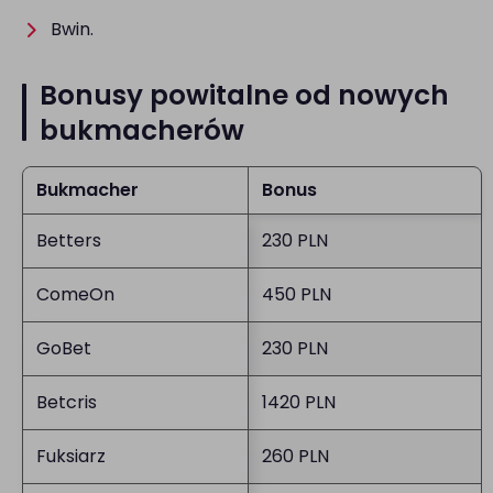
Bwin.
Bonusy powitalne od nowych
bukmacherów
Bukmacher
Bonus
Betters
230 PLN
ComeOn
450 PLN
GoBet
230 PLN
Betcris
1420 PLN
Fuksiarz
260 PLN