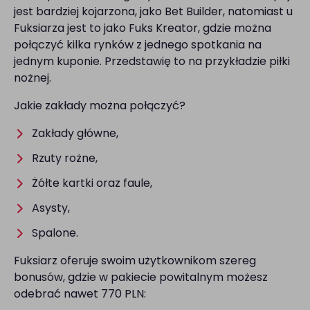
jest bardziej kojarzona, jako Bet Builder, natomiast u
Fuksiarza jest to jako Fuks Kreator, gdzie można
połączyć kilka rynków z jednego spotkania na
jednym kuponie. Przedstawię to na przykładzie piłki
nożnej.
Jakie zakłady można połączyć?
Zakłady główne,
Rzuty rożne,
Żółte kartki oraz faule,
Asysty,
Spalone.
Fuksiarz oferuje swoim użytkownikom szereg
bonusów, gdzie w pakiecie powitalnym możesz
odebrać nawet 770 PLN: