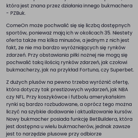
która jest znana przez działania innego bukmachera
- PZBuk.
ComeOn może pochwalić się się liczbą dostępnych
sportów, ponieważ mają ich w okolicach 35. Niestety
oferta także ma kilka minusów, a jednym z nich jest
fakt, że nie ma bardzo wyróżniających się rynków
zdarzeń. Przy obstawiania piłki nożnej nie mogą się
pochwalić taką ilością rynków zdarzeń, jak czołowi
bukmacherzy, jak na przykład Fortuna, czy Superbet.
Z dużych plusów na pewno trzeba wyróżnić ofertę,
która dotyczy tak prestiżowych wydarzeń, jak NBA
czy NFL. Przy koszykówce i futbolu amerykańskim
rynki są bardzo rozbudowane, a oprócz tego można
liczyć na szybkie dodawanie i aktualizowanie kursów.
Nowy bukmacher posiada funkcję BetBuildera, która
jest dostępna u wielu bukmacherów, jednak zawsze
jest to narzędzie plusowe przy odbiorze