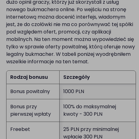
dużo opinii graczy, którzy już skorzystali z usług
nowego bukmachera online. Po wejściu na stronę
internetową można docenić interfejs, wiadomym
jest, że do czołówki nie ma co porównywać tej spółki
pod względem ofert, promocji, czy aplikacji
mobilnych. Na ten moment można wypowiedzieć się
tylko w sprawie oferty powitalnej, którą oferuje nowy
legalny bukmacher. W tabeli poniżej wyodrębniłem
wszelkie informacje na ten temat.
Rodzaj bonusu
Szczegóły
Bonus powitalny
1000 PLN
Bonus przy
100% do maksymalnej
pierwszej wpłaty
kwoty - 300 PLN
Freebet
25 PLN przy minimalnej
wpłacie 300 PLN