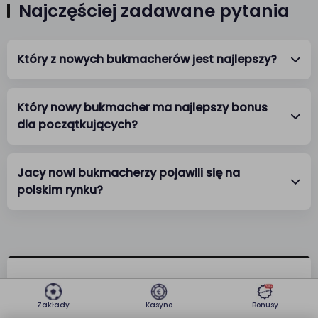
Najczęściej zadawane pytania
Który z nowych bukmacherów jest najlepszy?
Który nowy bukmacher ma najlepszy bonus
dla początkujących?
Jacy nowi bukmacherzy pojawili się na
polskim rynku?
Robert Szapski
Zakłady
Kasyno
Bonusy