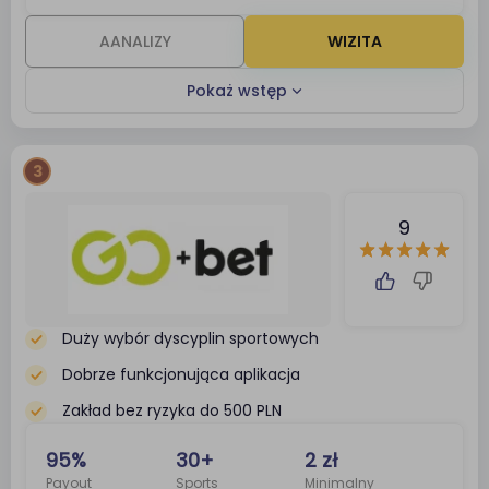
AANALIZY
WIZITA
Pokaż wstęp
3
9
Duży wybór dyscyplin sportowych
Dobrze funkcjonująca aplikacja
Zakład bez ryzyka do 500 PLN
95%
30+
2 zł
Payout
Sports
Minimalny