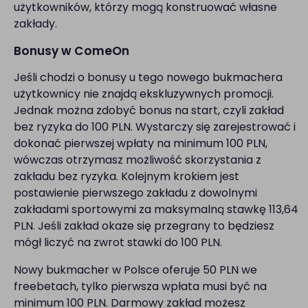
użytkowników, którzy mogą konstruować własne
zakłady.
Bonusy w ComeOn
Jeśli chodzi o bonusy u tego nowego bukmachera
użytkownicy nie znajdą ekskluzywnych promocji.
Jednak można zdobyć bonus na start, czyli zakład
bez ryzyka do 100 PLN. Wystarczy się zarejestrować i
dokonać pierwszej wpłaty na minimum 100 PLN,
wówczas otrzymasz możliwość skorzystania z
zakładu bez ryzyka. Kolejnym krokiem jest
postawienie pierwszego zakładu z dowolnymi
zakładami sportowymi za maksymalną stawkę 113,64
PLN. Jeśli zakład okaże się przegrany to będziesz
mógł liczyć na zwrot stawki do 100 PLN.
Nowy bukmacher w Polsce oferuje 50 PLN we
freebetach, tylko pierwsza wpłata musi być na
minimum 100 PLN. Darmowy zakład możesz