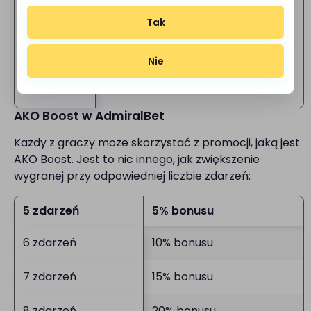
Trzykrotny obrót bonusem
Tak
Obracaj na kuponach ako przy
minimum 3 zdarzeniach i
Nie
minimalnym kursie kupony min.
2.50
AKO Boost w AdmiralBet
Każdy z graczy może skorzystać z promocji, jaką jest
AKO Boost. Jest to nic innego, jak zwiększenie
wygranej przy odpowiedniej liczbie zdarzeń:
5 zdarzeń
5% bonusu
6 zdarzeń
10% bonusu
7 zdarzeń
15% bonusu
8 zdarzeń
20% bonusu