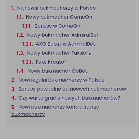
Najnowsi bukmacherzy w Polsce
Nowy bukmacher ComeOn
Bonusy w ComeOn
Nowy bukmacher AdmiralBet
AKO Boost w AdmiralBet
Nowy bukmacher Fuksiarz
Fuks kreator
Nowy bukmacher GoBet
Nowi legalni bukmacherzy w Polsce
Bonusy powitalne od nowych bukmacherów
Czy warto grać u nowych bukmacherów?
Nowi bukmacherzy kontra starzy
bukmacherzy