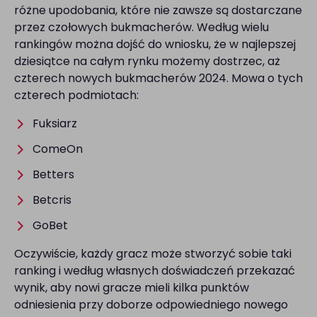
różne upodobania, które nie zawsze są dostarczane
przez czołowych bukmacherów. Według wielu
rankingów można dojść do wniosku, że w najlepszej
dziesiątce na całym rynku możemy dostrzec, aż
czterech nowych bukmacherów 2024. Mowa o tych
czterech podmiotach:
Fuksiarz
ComeOn
Betters
Betcris
GoBet
Oczywiście, każdy gracz może stworzyć sobie taki
ranking i według własnych doświadczeń przekazać
wynik, aby nowi gracze mieli kilka punktów
odniesienia przy doborze odpowiedniego nowego