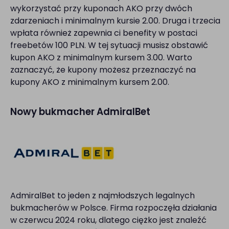
wykorzystać przy kuponach AKO przy dwóch
zdarzeniach i minimalnym kursie 2.00. Druga i trzecia
wpłata również zapewnia ci benefity w postaci
freebetów 100 PLN. W tej sytuacji musisz obstawić
kupon AKO z minimalnym kursem 3.00. Warto
zaznaczyć, że kupony możesz przeznaczyć na
kupony AKO z minimalnym kursem 2.00.
Nowy bukmacher AdmiralBet
AdmiralBet to jeden z najmłodszych legalnych
bukmacherów w Polsce. Firma rozpoczęła działania
w czerwcu 2024 roku, dlatego ciężko jest znaleźć