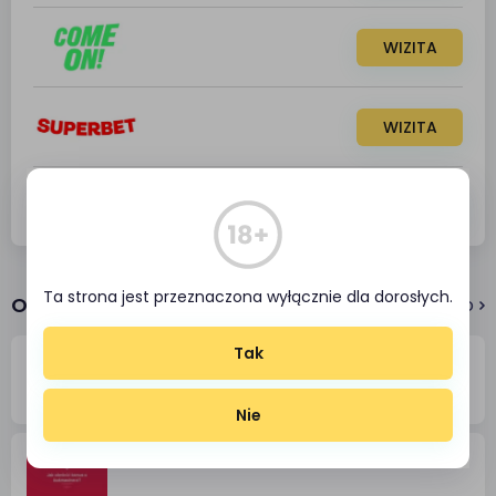
WIZITA
WIZITA
WIZITA
Ta strona jest przeznaczona wyłącznie dla dorosłych.
OTHER PUBLICATIONS
Zobacz wszystko
Tak
FAME MMA 22 na PGE Narodowym - kursy i
typy
Nie
Jak obrócić bonus u bukmachera?