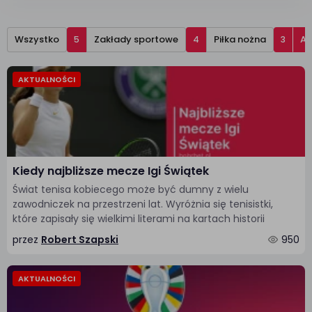
Wszystko
Zakłady sportowe
Piłka nożna
Ak
AKTUALNOŚCI
Kiedy najbliższe mecze Igi Świątek
Świat tenisa kobiecego może być dumny z wielu
zawodniczek na przestrzeni lat. Wyróżnia się tenisistki,
które zapisały się wielkimi literami na kartach historii
przez
Robert Szapski
950
AKTUALNOŚCI