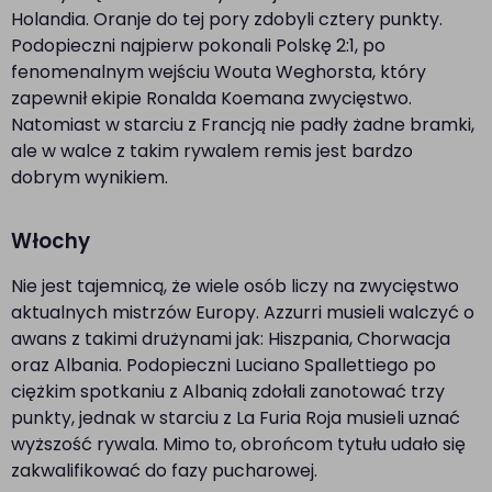
Holandia. Oranje do tej pory zdobyli cztery punkty.
Podopieczni najpierw pokonali Polskę 2:1, po
fenomenalnym wejściu Wouta Weghorsta, który
zapewnił ekipie Ronalda Koemana zwycięstwo.
Natomiast w starciu z Francją nie padły żadne bramki,
ale w walce z takim rywalem remis jest bardzo
dobrym wynikiem.
Włochy
Nie jest tajemnicą, że wiele osób liczy na zwycięstwo
aktualnych mistrzów Europy. Azzurri musieli walczyć o
awans z takimi drużynami jak: Hiszpania, Chorwacja
oraz Albania. Podopieczni Luciano Spallettiego po
ciężkim spotkaniu z Albanią zdołali zanotować trzy
punkty, jednak w starciu z La Furia Roja musieli uznać
wyższość rywala. Mimo to, obrońcom tytułu udało się
zakwalifikować do fazy pucharowej.