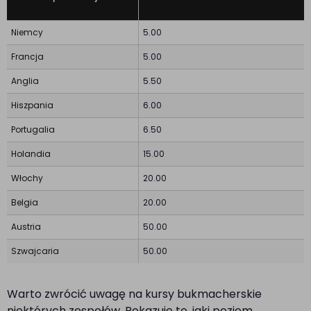
Niemcy
5.00
Francja
5.00
Anglia
5.50
Hiszpania
6.00
Portugalia
6.50
Holandia
15.00
Włochy
20.00
Belgia
20.00
Austria
50.00
Szwajcaria
50.00
Warto zwrócić uwagę na kursy bukmacherskie
niektórych zespołów. Pokazuje to, jaki poziom